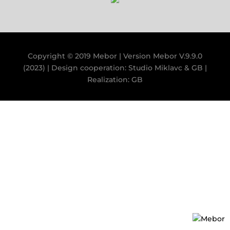
Copyright © 2019 Mebor | Version
Mebor V.9.9.0
(2023)
| Design cooperation:
Studio Miklavc
&
GB
|
Realization:
GB