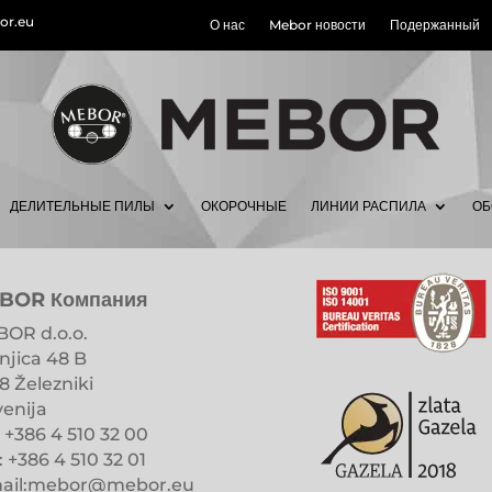
r.eu
О нас
Mebor новости
Подержанный
ДЕЛИТЕЛЬНЫЕ ПИЛЫ
ОКОРОЧНЫЕ
ЛИНИИ РАСПИЛА
ОБ
BOR Компания
OR d.o.o.
njica 48 B
8 Železniki
venija
: +386 4 510 32 00
: +386 4 510 32 01
ail:mebor@mebor.eu