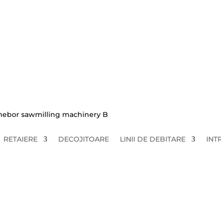
bor.eu
Despre noi
Mebor news
Second 
Rom
RETAIERE
DECOJITOARE
LINII DE DEBITARE
INT