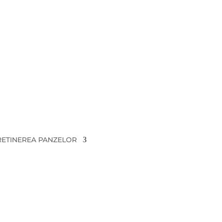
hand
COMPLETE RANGE OF MACHINES
ână
RETINEREA PANZELOR