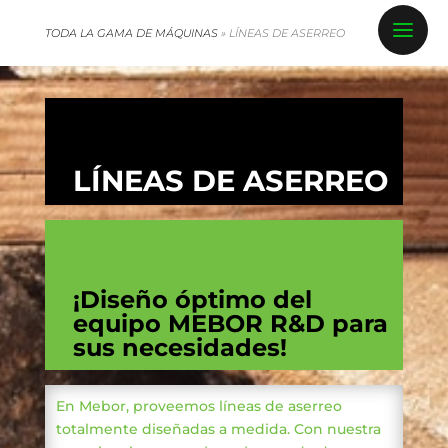
TODA LA GAMA DE MÁQUINAS
»
LÍNEAS DE ASERREO
LÍNEAS DE ASERREO
¡Diseño óptimo del
equipo MEBOR R&D para
sus necesidades!
En Mebor, proveemos líneas de aserreo
totalmente diseñadas a medida. Con nuestra