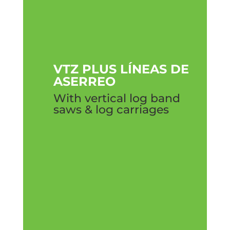
VTZ PLUS LÍNEAS DE
ASERREO
With vertical log band
saws & log carriages