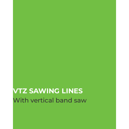
VTZ SAWING LINES
With vertical band saw