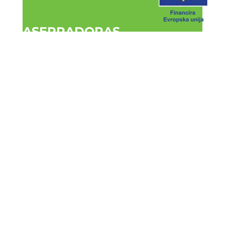
ASERRADORAS
COMBINADAS HTZ + SDH
Líneas combinadas para
tron¬cos pequeños y grandes