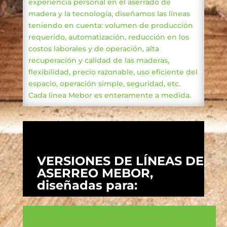
experiencia personal en el aserrado de
madera y la tecnología, diseñamos las líneas
teniendo en cuenta: volumen de producción
requerido, automatización, reducción en los
costos laborales y de operación, alta
recuperación y calidad de las maderas,
flexibilidad, precio razonable, uso eficiente del
espacio, operación simple, seguridad, etc.
Cada línea Mebor es enteramente a medida.
VERSIONES DE LÍNEAS DE
ASERREO MEBOR,
diseñadas para: