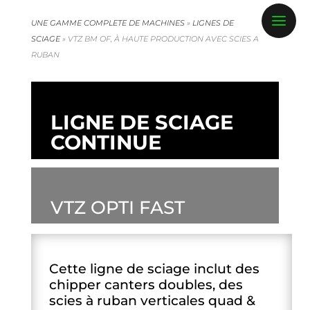
UNE GAMME COMPLETE DE MACHINES
»
LIGNES DE
SCIAGE
»
VTZ BM OF, À HAUTE PRODUCTION AVEC SCIES A
RUBAN
LIGNE DE SCIAGE
CONTINUE
VTZ OPTI FAST
Cette ligne de sciage inclut des
chipper canters doubles, des
scies à ruban verticales quad &