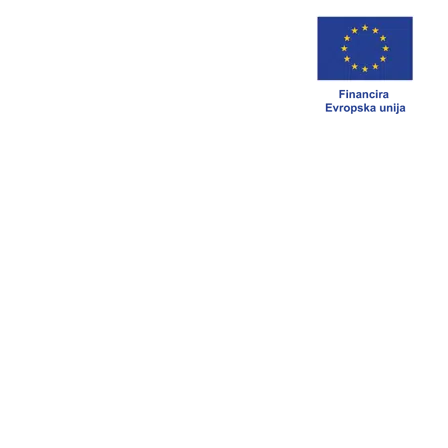
;
KOMPLETNE GAMA MASZYN
»
ROZRZYNANIE
»
VC 700 E16/ VC
900 E16 – wielopiły