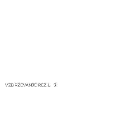
 stroji
CELOTEN RAZPON STROJEV
ščina
VZDRŽEVANJE REZIL