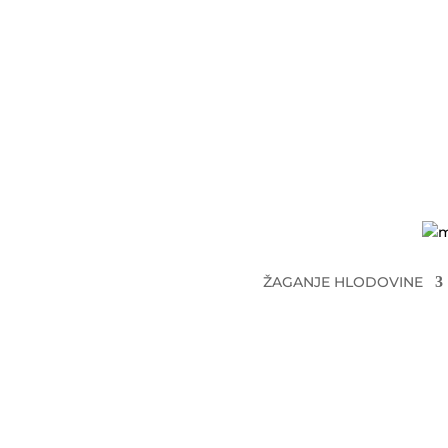
Orodja
mebor@mebor.eu
ŽAGANJE HLODOVINE