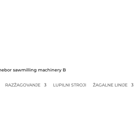
O nas
Mebor novice
Rabljeni
Sloven
RAZŽAGOVANJE
LUPILNI STROJI
ŽAGALNE LINIJE