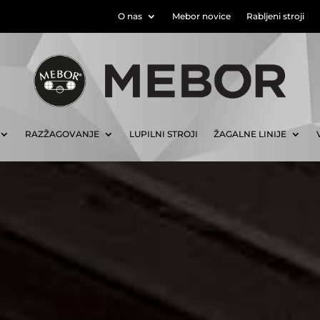
O nas
Mebor novice
Rabljeni stroji
RAZŽAGOVANJE
LUPILNI STROJI
ŽAGALNE LINIJE